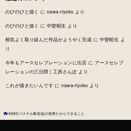
のびのびと描く
に
nawa-riyoko
より
のびのびと描く
に
中曽昭生
より
根気よく取り組んだ作品がようやく完成
に
中曽昭生
よ
り
今年もアースセレブレーションに出店
に
アースセレブ
レーションの三日間 | 工房さんぽ
より
これが描きたいんです
に
nawa-riyoko
より
HOME
パステル教室
絵の世界だからできること